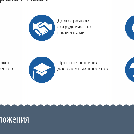
Долгосрочное
сотрудничество
с клиентами
виков
Простые решения
иентов
для сложных проектов
ложения