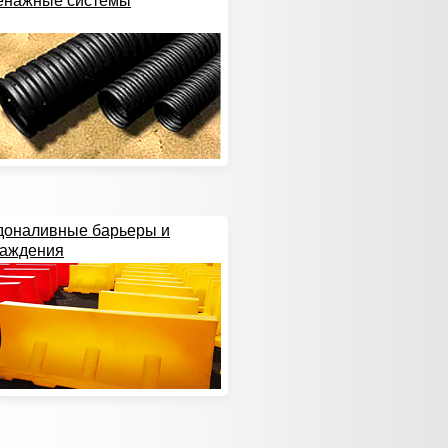
енажные системы
доналивные барьеры и
раждения