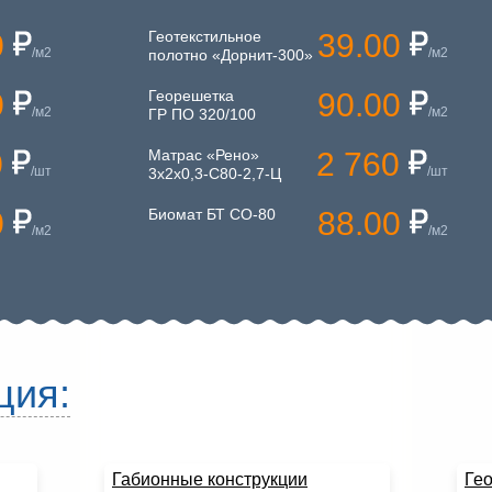
0
Геотекстильное
39.00
/м2
/м2
полотно «Дорнит-300»
0
Георешетка
90.00
/м2
/м2
ГР ПО 320/100
0
Матрас «Рено»
2 760
/шт
/шт
3х2х0,3-С80-2,7-Ц
0
Биомат БТ СО-80
88.00
/м2
/м2
ция:
Габионные конструкции
Ге