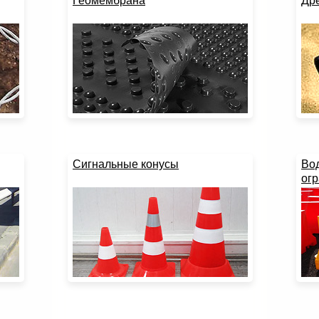
Геомембрана
Др
Сигнальные конусы
Во
ог