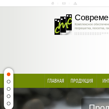
Современ
Комплексное обеспечени
георешетка, геосетка, г
ГЛАВНАЯ
ПРОДУКЦИЯ
ИН
Прод