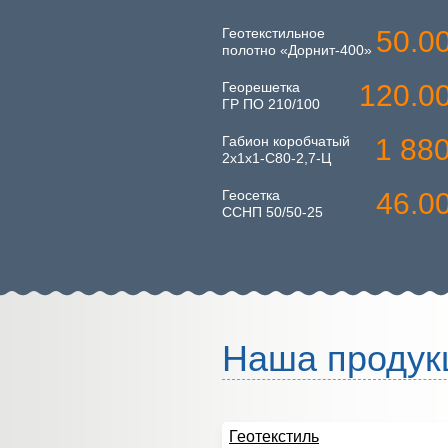
Геотекстильное
50.0
полотно «Дорнит-400»
Георешетка
120.0
ГР ПО 210/100
Габион коробчатый
1 88
2х1х1-С80-2,7-Ц
Геосетка
46.0
ССНП 50/50-25
Наша продук
Геотекстиль