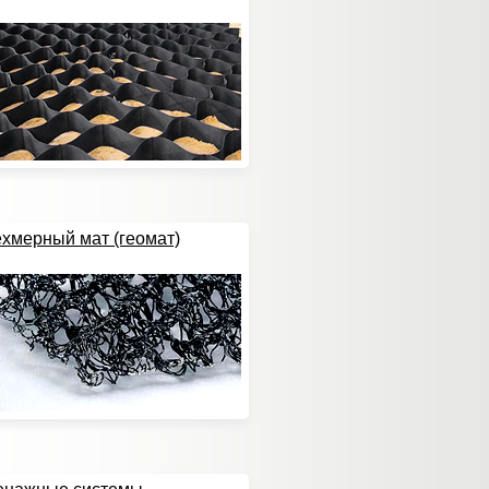
хмерный мат (геомат)