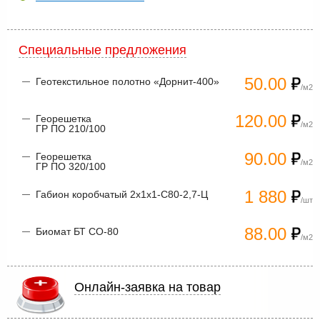
Специальные предложения
50.00
Геотекстильное полотно «Дорнит-400»
/м2
120.00
Георешетка
/м2
ГР ПО 210/100
90.00
Георешетка
/м2
ГР ПО 320/100
1 880
Габион коробчатый 2х1х1-С80-2,7-Ц
/шт
88.00
Биомат БТ СО-80
/м2
Онлайн-заявка на товар