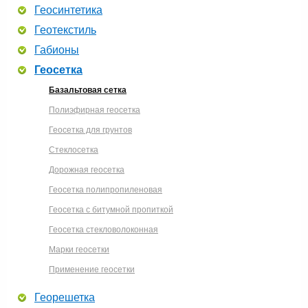
Геосинтетика
Геотекстиль
Габионы
Геосетка
Базальтовая сетка
Полиэфирная геосетка
Геосетка для грунтов
Стеклосетка
Дорожная геосетка
Геосетка полипропиленовая
Геосетка с битумной пропиткой
Геосетка стекловолоконная
Марки геосетки
Применение геосетки
Георешетка