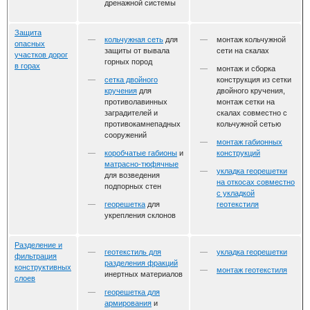
дренажной системы
Защита
кольчужная сеть
для
монтаж кольчужной
опасных
защиты от вывала
сети на скалах
участков дорог
горных пород
в горах
монтаж и сборка
сетка двойного
конструкция из сетки
кручения
для
двойного кручения,
противолавинных
монтаж сетки на
заградителей и
скалах совместно с
противокамнепадных
кольчужной сетью
сооружений
монтаж габионных
коробчатые габионы
и
конструкций
матрасно-тюфячные
укладка георешетки
для возведения
на откосах совместно
подпорных стен
с укладкой
георешетка
для
геотекстиля
укрепления склонов
Разделение и
геотекстиль для
укладка георешетки
фильтрация
разделения фракций
конструктивных
монтаж геотекстиля
инертных материалов
слоев
георешетка для
армирования
и