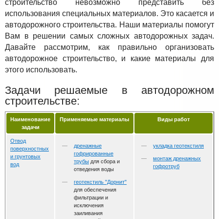
строительство невозможно представить без
использования специальных материалов. Это касается и
автодорожного строительства. Наши материалы помогут
Вам в решении самых сложных автодорожных задач.
Давайте рассмотрим, как правильно организовать
автодорожное строительство, и какие материалы для
этого использовать.
Задачи решаемые в автодорожном
строительстве:
Наименование
Применяемые материалы
Виды работ
задачи
Отвод
дренажные
укладка геотекстиля
поверхностных
гофрированные
и грунтовых
монтаж дренажных
трубы
для сбора и
вод
гофротруб
отведения воды
геотекстиль "Дорнит"
для обеспечения
фильтрации и
исключения
заиливания