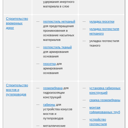
удержания инертного
материала в слое
Строительство
геотекстиль нетканый
укладка геосетки
временных
для предотвращения
дорог
укладка геотекстиля
проникновения в
нетканого
основание насыпных
материалов
укладка геотекстиля
тканого
геотекстиль тканый
для армирования
основания
геосетка
для
армирования
основания
Строительство
геомембрана
для
установка габионных
мостов и
гидроизоляции
конструкций
путепроводов
конструкций
сварка геомембраны
габионы
для
монтаж
устройства конусов
гофрированных труб
мостов и
путепроводов
устройство
геотекстиля
металлические