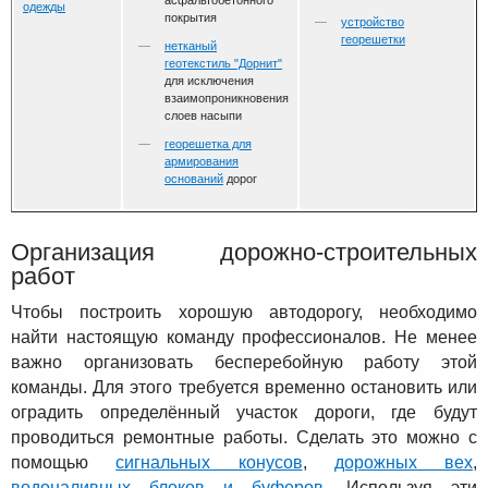
асфальтобетонного
одежды
покрытия
устройство
георешетки
нетканый
геотекстиль "Дорнит"
для исключения
взаимопроникновения
слоев насыпи
георешетка для
армирования
оснований
дорог
Организация дорожно-строительных
работ
Чтобы построить хорошую автодорогу, необходимо
найти настоящую команду профессионалов. Не менее
важно организовать бесперебойную работу этой
команды. Для этого требуется временно остановить или
оградить определённый участок дороги, где будут
проводиться ремонтные работы. Сделать это можно с
помощью
сигнальных конусов
,
дорожных вех
,
водоналивных блоков и буферов
. Используя эти