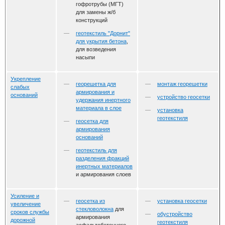
гофротрубы (МГТ)
для замены ж/б
конструкций
геотекстиль "Дорнит"
для укрытия бетона
,
для возведения
насыпи
Укрепление
георешетка для
монтаж георешетки
слабых
армирования и
оснований
устройство геосетки
удержания инертного
материала в слое
установка
геотекстиля
геосетка для
армирования
оснований
геотекстиль для
разделения фракций
инертных материалов
и армирования слоев
Усиление и
геосетка из
установка геосетки
увеличение
стекловолокна
для
сроков службы
обустройство
армирования
дорожной
геотекстиля